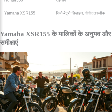
Hunter350
राइडिंग
Yamaha XSR155
नियो-रेट्रो डिज़ाइन, वीवीए तकनीक
Yamaha XSR155 के मालिकों के अनुभव और
समीक्षाएं