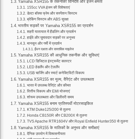
Yamaha XSR155 के तकनीकी विनिर्देश और इंजन क्षमता
155cc VVA इंजन की विशेषताएं
डेल्टा बॉक्स फ्रेम और सस्पेंशन सिस्टम
ब्रेकिंग सिस्टम और ABS सुरक्षा
भारतीय सड़कों पर Yamaha XSR155 का प्रदर्शन
शहरी यातायात में हैंडलिंग और प्रदर्शन
हाईवे और घुमावदार सड़कों पर अनुभव
मानसून और गर्मी में प्रदर्शन
ईंधन दक्षता और वास्तविक माइलेज
Yamaha XSR155 की आधुनिक तकनीक और सुविधाएं
LCD डिजिटल इंस्ट्रूमेंट क्लस्टर
LED हेडलैंप और टेललैंप
USB चार्जिंग और स्मार्ट कनेक्टिविटी विकल्प
Yamaha XSR155 का मूल्य, वैरिएंट और उपलब्धता
भारत में उपलब्ध वैरिएंट और कीमत
वित्तीय विकल्प और EMI योजनाएं
शोरूम उपलब्धता और डिलीवरी समय
Yamaha XSR155 बनाम प्रतिस्पर्धी मोटरसाइकिल
KTM Duke125/200 से तुलना
Honda CB150R और CB200X से तुलना
TVS Apache RTR1604V और Royal Enfield Hunter350 से तुलना
Yamaha XSR155 के मालिकों के अनुभव और समीक्षाएं
दैनिक उपयोग में विश्वसनीयता