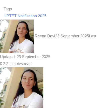
Tags
UPTET Notification 2025
Reena Devi
23 September 2025
Last
Updated: 23 September 2025
0
2
2 minutes read
Facebook
X
LinkedIn
Pinterest
Reddit
WhatsApp
Telegram
Share
Print
via
Email