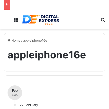
Menu
Se
Home
/
appleiphone16e
appleiphone16e
Feb
- 2025 -
22 February